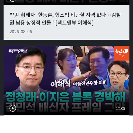
"'尹 황태자' 한동훈, 형소법 비난할 자격 없다…검찰
권 남용 상징적 인물" [팩트앤뷰 이해식]
2026-08-06
12:05
정청래·이지은 '볼콕' 현실 반응은…"서울시장 보궐
강훈식 출마설도" [팩트앤뷰 이해식]