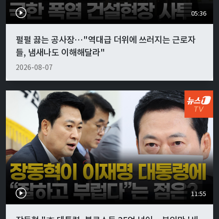
05:36
펄펄 끓는 공사장…"역대급 더위에 쓰러지는 근로자
들, 냄새나도 이해해달라"
2026-08-07
11:55