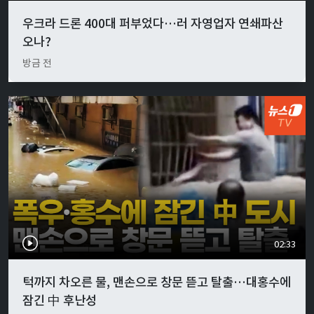
우크라 드론 400대 퍼부었다…러 자영업자 연쇄파산
오나?
방금 전
02:33
턱까지 차오른 물, 맨손으로 창문 뜯고 탈출…대홍수에
잠긴 中 후난성