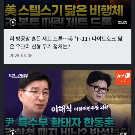
03:09
러 방공망 흔든 제트 드론…美 'F-117 나이트호크'닮
은 우크라 신형 무기 정체는?
2026-08-06
10:36