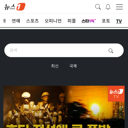
TV
문화
연예
스포츠
오피니언
피플
포토
최신
국제