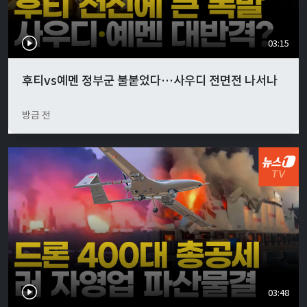
03:15
후티vs예멘 정부군 불붙었다…사우디 전면전 나서나
방금 전
03:48