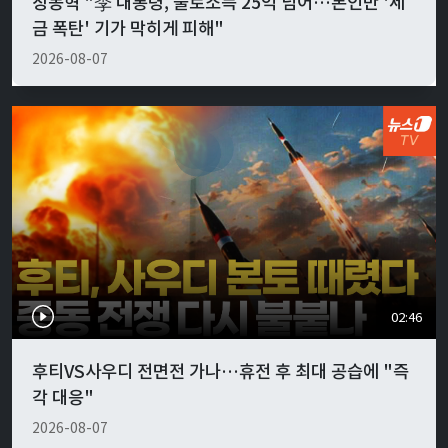
장동혁 "李 대통령, 불로소득 25억 넘어…본인만 '세
금 폭탄' 기가 막히게 피해"
2026-08-07
02:46
후티VS사우디 전면전 가나…휴전 후 최대 공습에 "즉
각 대응"
2026-08-07