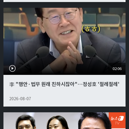
02:06
李 "행안·법무 원래 친하시잖아"…정성호 '절레절레'
2026-08-07