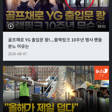
03:52
골프채로 YG 출입문 쾅!...블랙핑크 10주년 행사 팬들
분노 이유는
2026-08-07