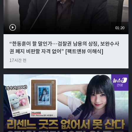
01:20
“한동훈이 할 말인가…검찰권 남용의 상징, 보완수사
권 폐지 비판할 자격 없어” [팩트앤뷰 이해식]
17시간 전