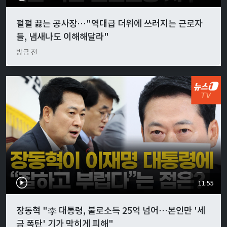
펄펄 끓는 공사장…"역대급 더위에 쓰러지는 근로자
들, 냄새나도 이해해달라"
방금 전
11:55
장동혁 "李 대통령, 불로소득 25억 넘어…본인만 '세
금 폭탄' 기가 막히게 피해"