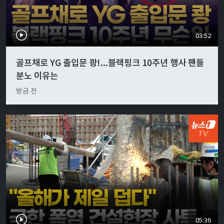
03:52
골프채로 YG 출입문 쾅!...블랙핑크 10주년 행사 팬들
분노 이유는
방금 전
05:36