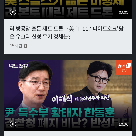
03:09
러 방공망 흔든 제트 드론…美 'F-117 나이트호크'닮
은 우크라 신형 무기 정체는?
15시간 전
10:36