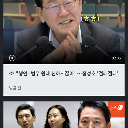
02:06
李 "행안·법무 원래 친하시잖아"…정성호 '절레절레'
방금 전