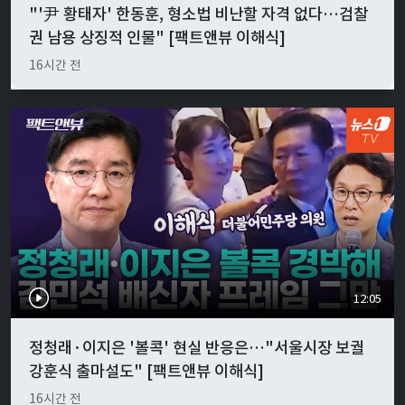
"'尹 황태자' 한동훈, 형소법 비난할 자격 없다…검찰
권 남용 상징적 인물" [팩트앤뷰 이해식]
16시간 전
12:05
정청래·이지은 '볼콕' 현실 반응은…"서울시장 보궐
강훈식 출마설도" [팩트앤뷰 이해식]
16시간 전