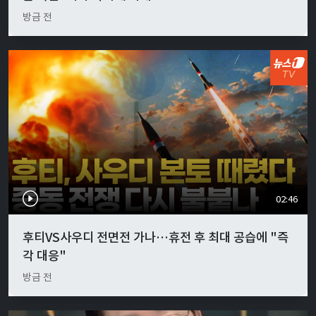
방금 전
02:46
후티VS사우디 전면전 가나…휴전 후 최대 공습에 "즉
각 대응"
방금 전