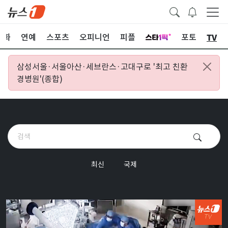
TV
문화
연예
스포츠
오피니언
피플
포토
삼성서울·서울아산·세브란스·고대구로 '최고 친환
경병원'(종합)
최신
국제