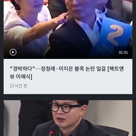
01:01
"경박하다"…정청래·이지은 볼콕 논란 일갈 [팩트앤
뷰 이해식]
17시간 전