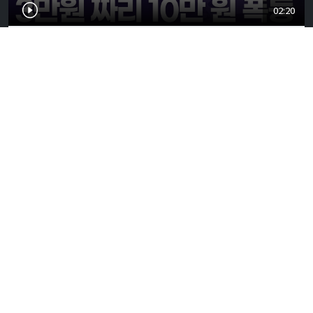
02:20
리센느 역주행에 굿즈도 웃돈 거래, 인형 10만원·사인
포카 70만원?
2026-08-05
02:56
'모스크바의 방패' 군수도시도 뚫렸다…18일 동안 5조