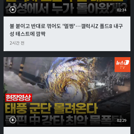
02:34
불 붙이고 반대로 꺾어도 '멀쩡'…갤럭시Z 폴드8 내구
성 테스트에 깜짝
2시간 전
02:29