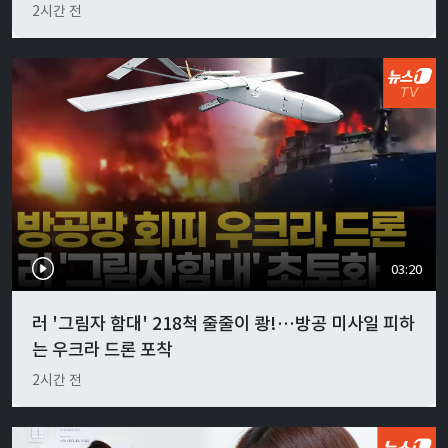
2시간 전
03:20
러 '그림자 함대' 218척 줄줄이 쾅!…방공 미사일 피하
는 우크라 드론 포착
2시간 전