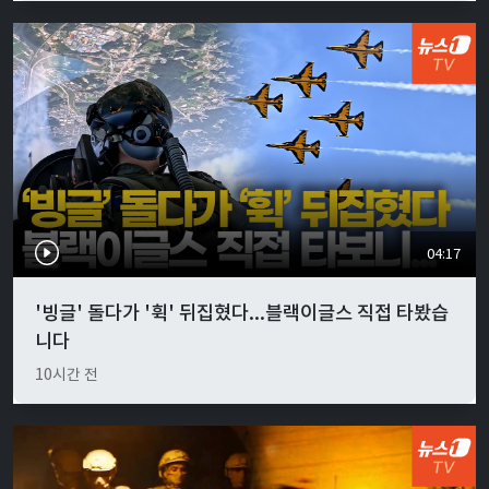
04:17
'빙글' 돌다가 '휙' 뒤집혔다...블랙이글스 직접 타봤습
니다
10시간 전