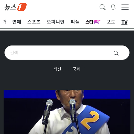
TV
문화
연예
스포츠
오피니언
피플
포토
최신
국제