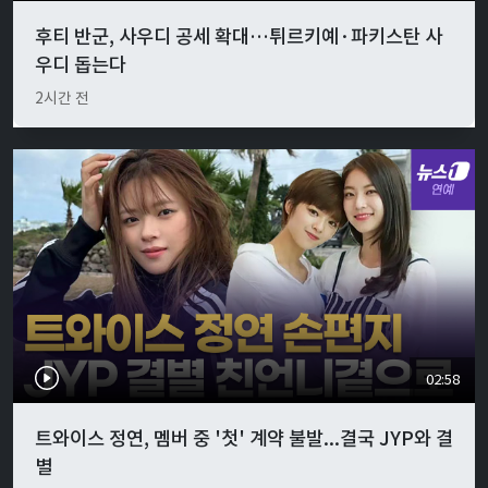
후티 반군, 사우디 공세 확대…튀르키예·파키스탄 사
우디 돕는다
2시간 전
02:58
트와이스 정연, 멤버 중 '첫' 계약 불발...결국 JYP와 결
별