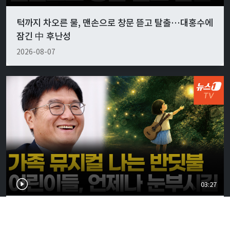
턱까지 차오른 물, 맨손으로 창문 뜯고 탈출…대홍수에
잠긴 中 후난성
2026-08-07
03:27
어린이 뮤지컬 '나는 반딧불' 9월 초연…"가족의 소중
함 느낄 수 있기를"