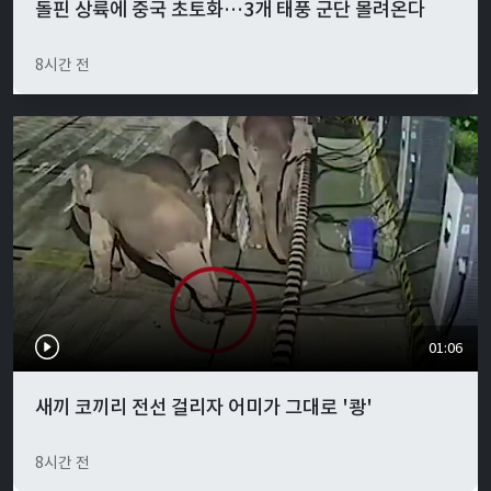
돌핀 상륙에 중국 초토화…3개 태풍 군단 몰려온다
8시간 전
01:06
새끼 코끼리 전선 걸리자 어미가 그대로 '쾅'
8시간 전