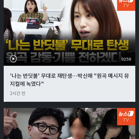
02:58
'나는 반딧불' 무대로 재탄생…박신애 "원곡 메시지 뮤
지컬에 녹였다"
2시간 전