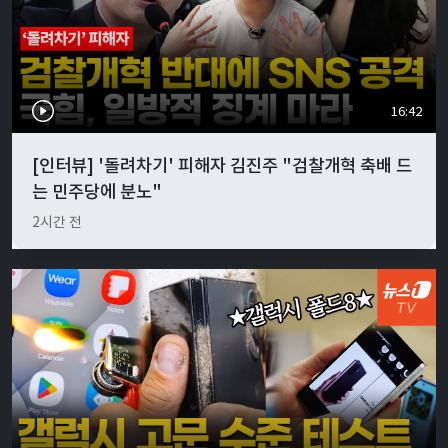
16:42
[인터뷰] '돌려차기' 피해자 김진주 "검찰개혁 축배 드
는 민주당에 분노"
2시간 전