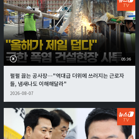
05:36
펄펄 끓는 공사장…"역대급 더위에 쓰러지는 근로자
들, 냄새나도 이해해달라"
2026-08-07