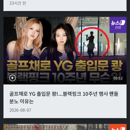
23시간 전
03:52
골프채로 YG 출입문 쾅!...블랙핑크 10주년 행사 팬들
분노 이유는
2026-08-07