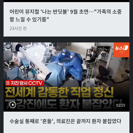
어린이 뮤지컬 '나는 반딧불' 9월 초연…"가족의 소중
함 느낄 수 있기를"
23시간 전
02:15
수술실 통째로 '흔들', 의료진은 끝까지 환자 붙잡았다