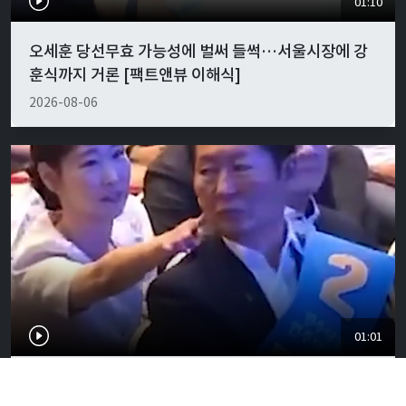
01:10
오세훈 당선무효 가능성에 벌써 들썩…서울시장에 강
훈식까지 거론 [팩트앤뷰 이해식]
2026-08-06
01:01
"경박하다"…정청래·이지은 볼콕 논란 일갈 [팩트앤