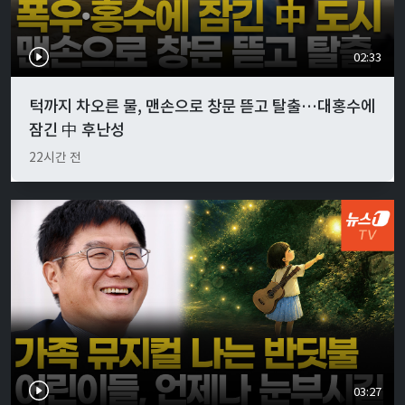
02:33
턱까지 차오른 물, 맨손으로 창문 뜯고 탈출…대홍수에
잠긴 中 후난성
22시간 전
03:27