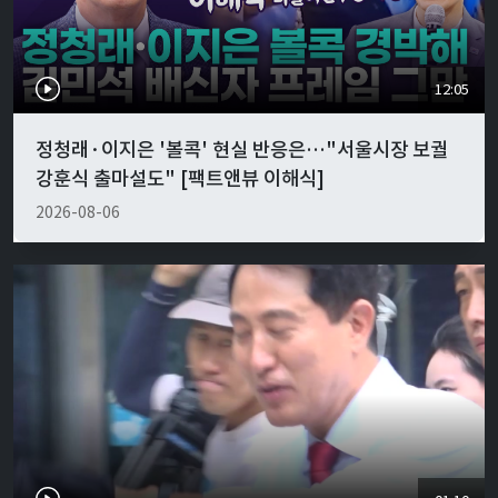
12:05
정청래·이지은 '볼콕' 현실 반응은…"서울시장 보궐
강훈식 출마설도" [팩트앤뷰 이해식]
2026-08-06