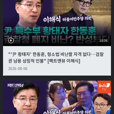
10:36
"'尹 황태자' 한동훈, 형소법 비난할 자격 없다…검찰
권 남용 상징적 인물" [팩트앤뷰 이해식]
2026-08-06