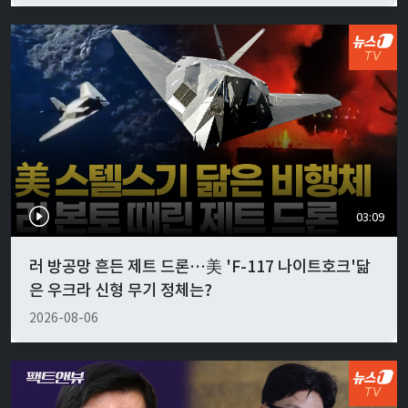
03:09
러 방공망 흔든 제트 드론…美 'F-117 나이트호크'닮
은 우크라 신형 무기 정체는?
2026-08-06