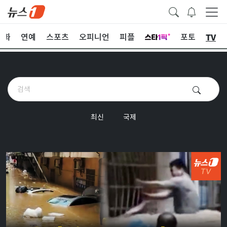
TV
문화
연예
스포츠
오피니언
피플
포토
최신
국제