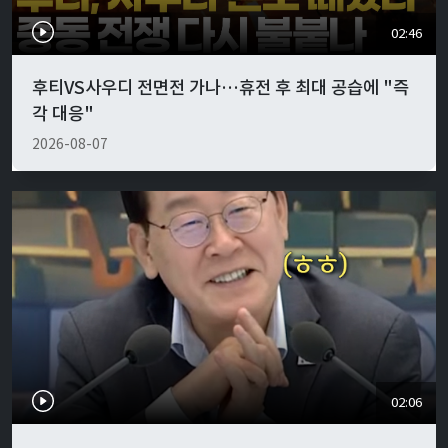
02:46
후티VS사우디 전면전 가나…휴전 후 최대 공습에 "즉
각 대응"
2026-08-07
02:06