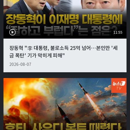
11:55
장동혁 "李 대통령, 불로소득 25억 넘어…본인만 '세
금 폭탄' 기가 막히게 피해"
2026-08-07