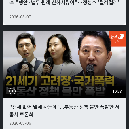
李 "행안·법무 원래 친하시잖아"…정성호 '절레절레'
2026-08-07
10:58
"전세 없어 월세 사는데"...부동산 정책 불만 폭발한 서
울시 토론회
2026-08-06