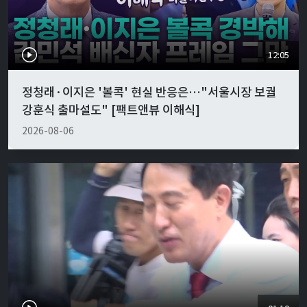
12:05
정청래·이지은 '볼콕' 현실 반응은…"서울시장 보궐
강훈식 출마설도" [팩트앤뷰 이해식]
2026-08-06