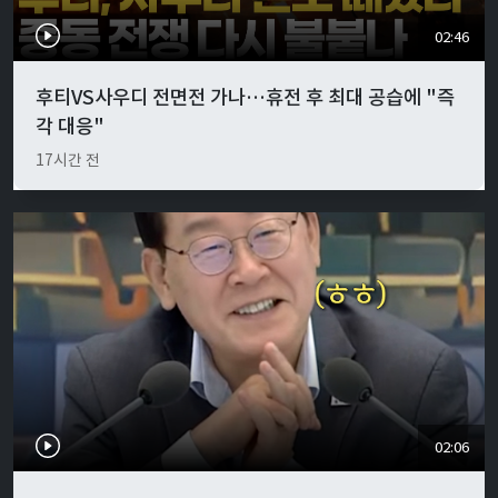
02:46
후티VS사우디 전면전 가나…휴전 후 최대 공습에 "즉
각 대응"
17시간 전
02:06