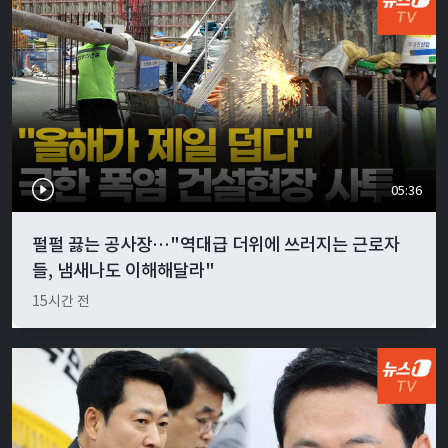
05:36
펄펄 끓는 공사장…"역대급 더위에 쓰러지는 근로자
들, 냄새나도 이해해달라"
15시간 전