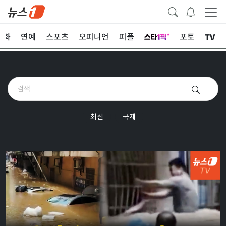
TV
문화
연예
스포츠
오피니언
피플
포토
최신
국제