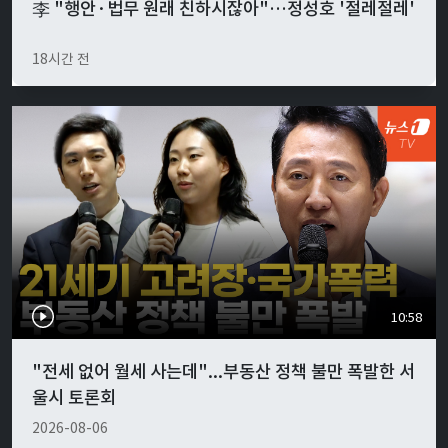
李 "행안·법무 원래 친하시잖아"…정성호 '절레절레'
18시간 전
10:58
"전세 없어 월세 사는데"...부동산 정책 불만 폭발한 서
울시 토론회
2026-08-06