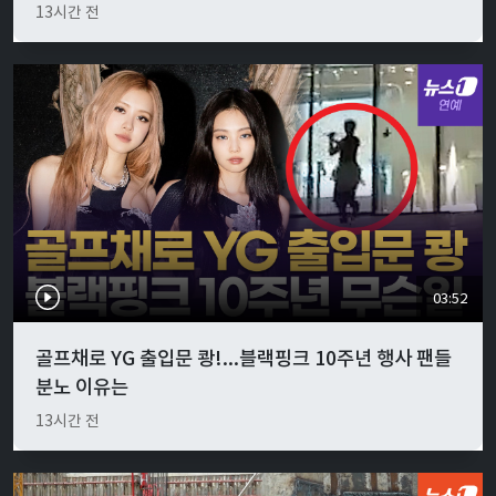
13시간 전
03:52
골프채로 YG 출입문 쾅!...블랙핑크 10주년 행사 팬들
분노 이유는
13시간 전