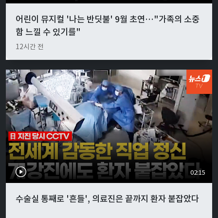
어린이 뮤지컬 '나는 반딧불' 9월 초연…"가족의 소중
함 느낄 수 있기를"
12시간 전
02:15
수술실 통째로 '흔들', 의료진은 끝까지 환자 붙잡았다