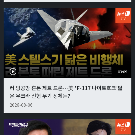
03:09
러 방공망 흔든 제트 드론…美 'F-117 나이트호크'닮
은 우크라 신형 무기 정체는?
2026-08-06