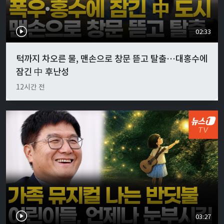
02:33
턱까지 차오른 물, 맨손으로 창문 뜯고 탈출…대홍수에
잠긴 中 후난성
12시간 전
03:27