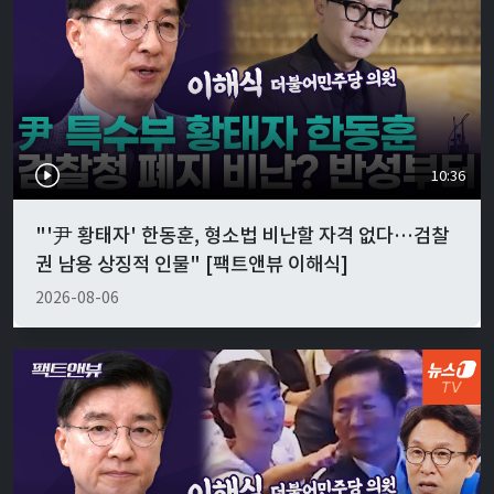
10:36
"'尹 황태자' 한동훈, 형소법 비난할 자격 없다…검찰
권 남용 상징적 인물" [팩트앤뷰 이해식]
2026-08-06