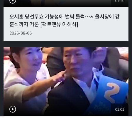
01:10
오세훈 당선무효 가능성에 벌써 들썩…서울시장에 강
훈식까지 거론 [팩트앤뷰 이해식]
2026-08-06
01:01
"경박하다"…정청래·이지은 볼콕 논란 일갈 [팩트앤