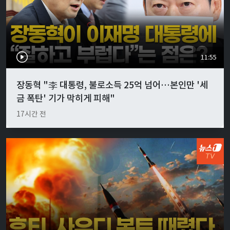
11:55
장동혁 "李 대통령, 불로소득 25억 넘어…본인만 '세
금 폭탄' 기가 막히게 피해"
17시간 전