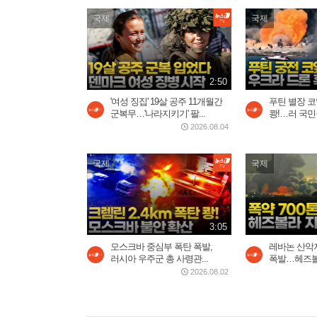
국제
국제
2:50
'여성 징집' 19살 공주 11개월간
푸틴 별장 
군복무…'나라지키기' 팔...
쾅!…러 국민
2026.08.04
국제
국제
3:05
모스크바 중심부 폭탄 폭발,
레바논 산악지
러시아 우주군 총 사령관...
폭발…헤즈볼라
2026.08.02