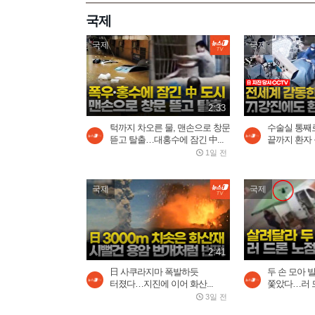
국제
국제
국제
2:33
턱까지 차오른 물, 맨손으로 창문
수술실 통째로
뜯고 탈출…대홍수에 잠긴 中...
끝까지 환자
1일 전
국제
국제
2:41
日 사쿠라지마 폭발하듯
두 손 모아 
터졌다…지진에 이어 화산...
쫓았다…러 드
3일 전