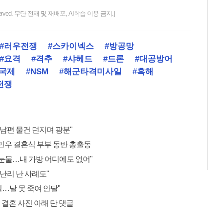
ts reserved. 무단 전재 및 재배포, AI학습 이용 금지.]
#러우전쟁
#스카이넥스
#방공망
#요격
#격추
#샤헤드
#드론
#대공방어
#국제
#NSM
#해군타격미사일
#흑해
전쟁
 남편 물건 던지며 광분"
민우 결혼식 부부 동반 총출동
"눈물…내 가방 어디에도 없어"
 난리 난 사례도"
 일…날 못 죽여 안달"
 결혼 사진 아래 단 댓글