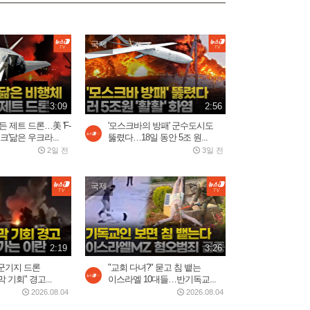
국제
3:09
2:56
 제트 드론…美 'F-
'모스크바의 방패' 군수도시도
크'닮은 우크라...
뚫렸다…18일 동안 5조 원...
2일 전
3일 전
국제
2:19
3:26
군기지 드론
"교회 다녀?" 묻고 침 뱉는
기회" 경고...
이스라엘 10대들…반기독교...
2026.08.04
2026.08.04