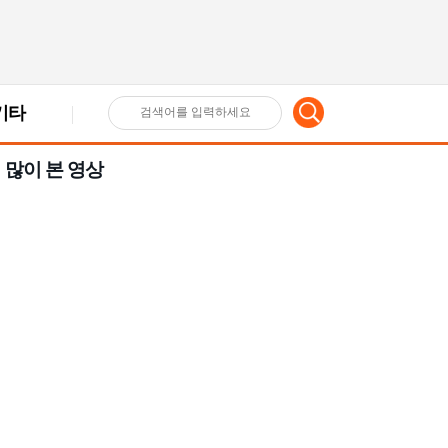
기타
검
많이 본 영상
색
어
입
력