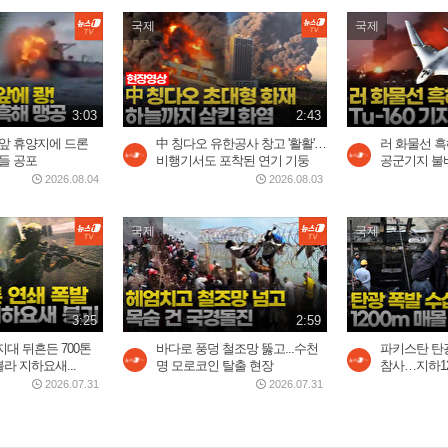
국제
국제
3:03
2:43
코앞 휴양지에 드론
中 칭다오 유한공사 창고 '활활'…
러 화물선 흑
들 공포
비행기서도 포착된 연기 기둥
공군기지 불바
2026.08.04
2026.08.03
국제
국제
3:25
2:59
대 뒤흔든 700톤
바다로 풍덩 철조망 뚫고...수천
파키스탄 탄광
 지하요새...
명 모로코인 탈출 현장
참사…지하120
2026.07.31
2026.07.31