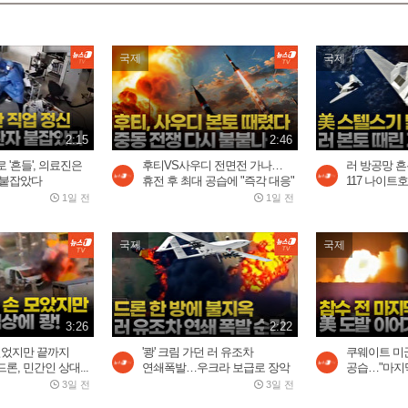
국제
국제
2:15
2:46
 '흔들', 의료진은
후티VS사우디 전면전 가나…
러 방공망 흔든
 붙잡았다
휴전 후 최대 공습에 "즉각 대응"
117 나이트호
1일 전
1일 전
국제
국제
3:26
2:22
빌었지만 끝까지
'쾅' 크림 가던 러 유조차
쿠웨이트 미
론, 민간인 상대...
연쇄폭발…우크라 보급로 장악
공습…"마지막 
3일 전
3일 전