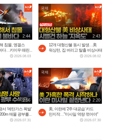
국제
2:44
2:43
해 침몰, 엥겔스
12개 대형산불 동시 발생…美
다…키이우 때린...
워싱턴, 집 버리고 탈출 비상사태
2026.08.03
2026.08.02
국제
2:56
2:20
서 ‘메탄가스 폭발’
美, 이란에 '2주 대공습' 카드
0m 매몰 광부를...
만지작…"미사일 역량 꺾어야"
2026.07.31
2026.07.30