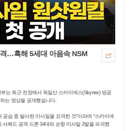
요격…흑해 5세대 아음속 NSM
부는 최근 전장에서 독일산 스카이넥스(Skynex) 방공
격하는 영상을 공개했습니다.
 공습 중 발사된 미사일을 요격한 것”이라며 “스카이넥
샤헤드 공격 드론 34대와 순항 미사일 2발을 파괴했