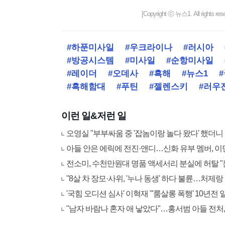
[Copyright ⓒ 뉴스1. All righ
#하푼미사일
#우크라이나
#러시아
#방공시스템
#미사일
#순항미사일
#레이더
#오데사
#흑해
#뉴스1
#흑해함대
#푸틴
#젤렌스키
#러우
이런 일&저런 일
오영실 "부부싸움 중 '잡놈이랑 놀다 왔다' 했더니
아들 안은 에릭에 전진·앤디…신화 유부 멤버, 이
전소미, 수천만원대 명품 액세서리 분실에 허탈 
"8살 차 장모·사위, '누나 동생' 하다 불륜…처제랑
'국힘 오디션 심사' 이혁재 "'룸살롱 폭행' 10년전
"남자 바람나 혼자 애 낳았다"…홍서범 아들 전처,