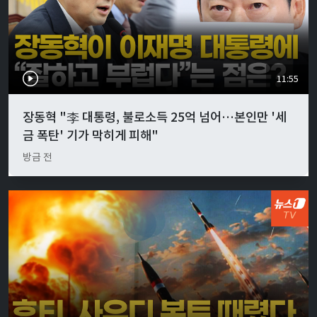
11:55
장동혁 "李 대통령, 불로소득 25억 넘어…본인만 '세
금 폭탄' 기가 막히게 피해"
방금 전