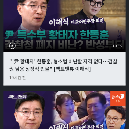
10:36
"'尹 황태자' 한동훈, 형소법 비난할 자격 없다…검찰
권 남용 상징적 인물" [팩트앤뷰 이해식]
19시간 전