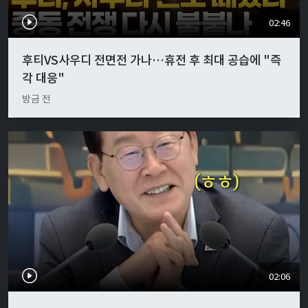
02:46
후티VS사우디 전면전 가나…휴전 후 최대 공습에 "즉
각 대응"
방금 전
02:06