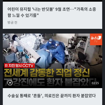
어린이 뮤지컬 '나는 반딧불' 9월 초연…"가족의 소중
함 느낄 수 있기를"
방금 전
02:15
수술실 통째로 '흔들', 의료진은 끝까지 환자 붙잡았다