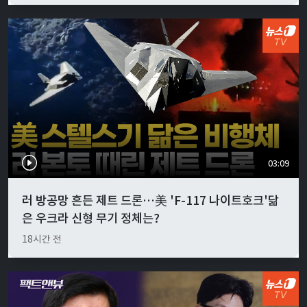
03:09
러 방공망 흔든 제트 드론…美 'F-117 나이트호크'닮
은 우크라 신형 무기 정체는?
18시간 전