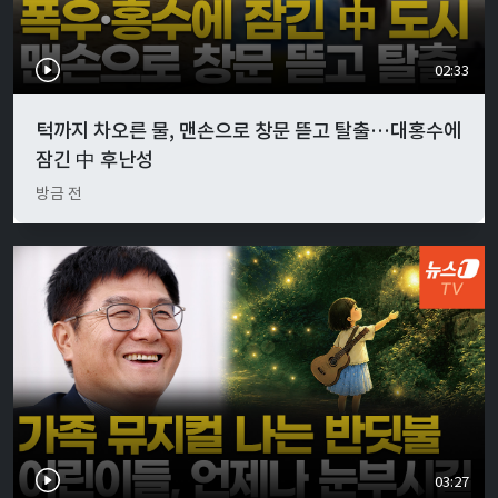
02:33
턱까지 차오른 물, 맨손으로 창문 뜯고 탈출…대홍수에
잠긴 中 후난성
방금 전
03:27