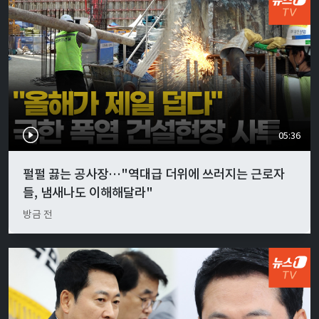
05:36
펄펄 끓는 공사장…"역대급 더위에 쓰러지는 근로자
들, 냄새나도 이해해달라"
방금 전