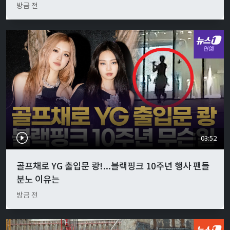
방금 전
03:52
골프채로 YG 출입문 쾅!...블랙핑크 10주년 행사 팬들
분노 이유는
방금 전