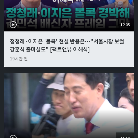
12:05
정청래·이지은 '볼콕' 현실 반응은…"서울시장 보궐
강훈식 출마설도" [팩트앤뷰 이해식]
19시간 전