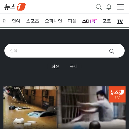
TV
문화
연예
스포츠
오피니언
피플
포토
최신
국제