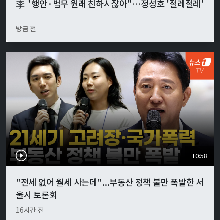
李 "행안·법무 원래 친하시잖아"…정성호 '절레절레'
방금 전
10:58
"전세 없어 월세 사는데"...부동산 정책 불만 폭발한 서
울시 토론회
16시간 전