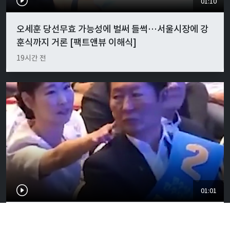
01:10
오세훈 당선무효 가능성에 벌써 들썩…서울시장에 강
훈식까지 거론 [팩트앤뷰 이해식]
19시간 전
01:01
"경박하다"…정청래·이지은 볼콕 논란 일갈 [팩트앤