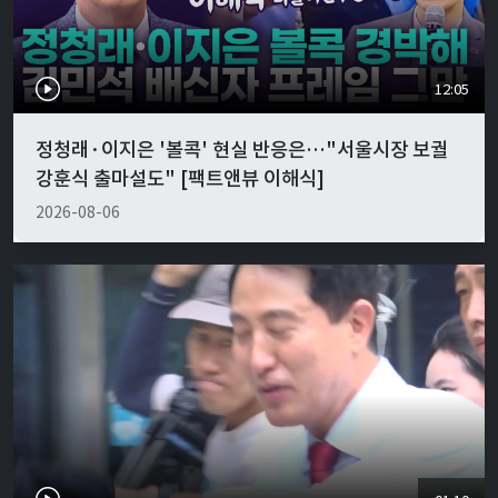
12:05
정청래·이지은 '볼콕' 현실 반응은…"서울시장 보궐
강훈식 출마설도" [팩트앤뷰 이해식]
2026-08-06