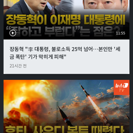
11:55
장동혁 "李 대통령, 불로소득 25억 넘어…본인만 '세
금 폭탄' 기가 막히게 피해"
21시간 전