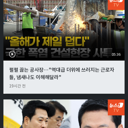
05:36
펄펄 끓는 공사장…"역대급 더위에 쓰러지는 근로자
들, 냄새나도 이해해달라"
19시간 전