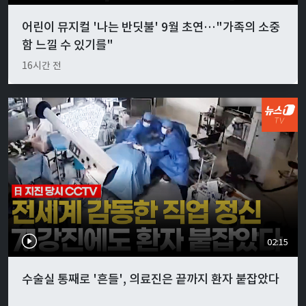
어린이 뮤지컬 '나는 반딧불' 9월 초연…"가족의 소중
함 느낄 수 있기를"
16시간 전
02:15
수술실 통째로 '흔들', 의료진은 끝까지 환자 붙잡았다