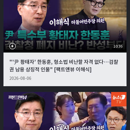
10:36
"'尹 황태자' 한동훈, 형소법 비난할 자격 없다…검찰
권 남용 상징적 인물" [팩트앤뷰 이해식]
2026-08-06