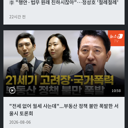
李 "행안·법무 원래 친하시잖아"…정성호 '절레절레'
22시간 전
10:58
"전세 없어 월세 사는데"...부동산 정책 불만 폭발한 서
울시 토론회
2026-08-06