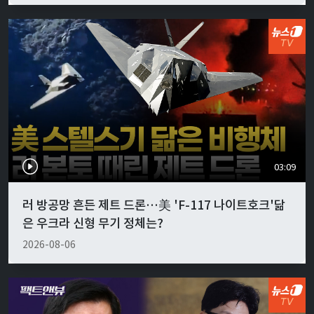
03:09
러 방공망 흔든 제트 드론…美 'F-117 나이트호크'닮
은 우크라 신형 무기 정체는?
2026-08-06