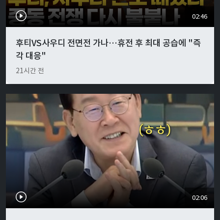
02:46
후티VS사우디 전면전 가나…휴전 후 최대 공습에 "즉
각 대응"
21시간 전
02:06