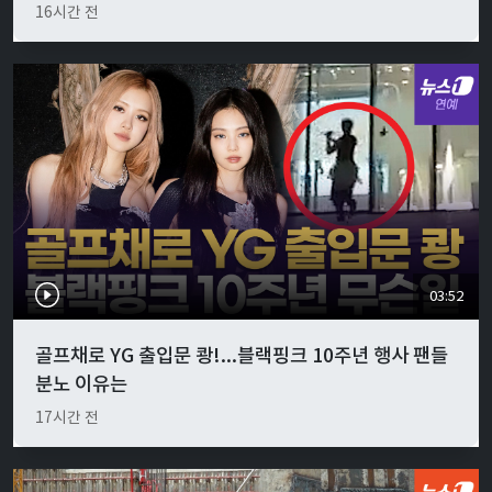
16시간 전
03:52
골프채로 YG 출입문 쾅!...블랙핑크 10주년 행사 팬들
분노 이유는
17시간 전