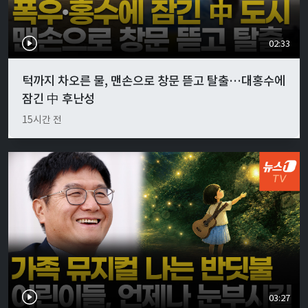
02:33
턱까지 차오른 물, 맨손으로 창문 뜯고 탈출…대홍수에
잠긴 中 후난성
15시간 전
03:27