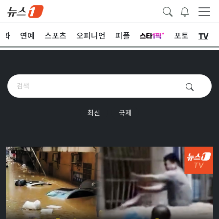
TV
문화
연예
스포츠
오피니언
피플
포토
최신
국제