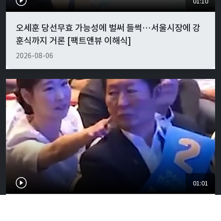
01:10
오세훈 당선무효 가능성에 벌써 들썩…서울시장에 강
훈식까지 거론 [팩트앤뷰 이해식]
2026-08-06
01:01
"경박하다"…정청래·이지은 볼콕 논란 일갈 [팩트앤