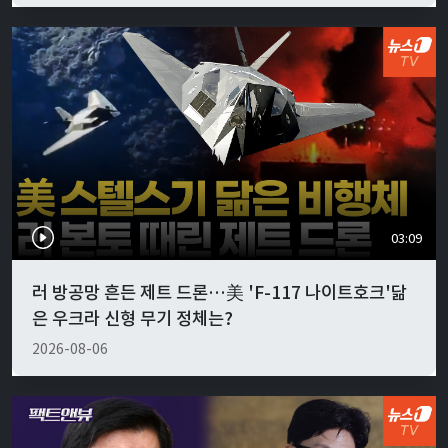
03:09
러 방공망 흔든 제트 드론…美 'F-117 나이트호크'닮
은 우크라 신형 무기 정체는?
2026-08-06