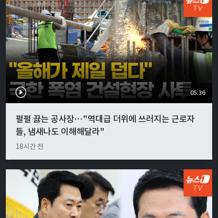
05:36
펄펄 끓는 공사장…"역대급 더위에 쓰러지는 근로자
들, 냄새나도 이해해달라"
18시간 전