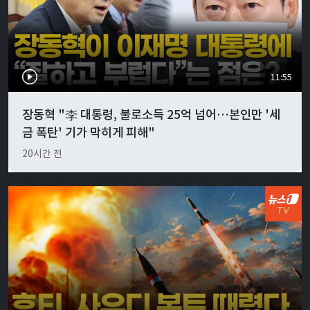
11:55
장동혁 "李 대통령, 불로소득 25억 넘어…본인만 '세
금 폭탄' 기가 막히게 피해"
20시간 전