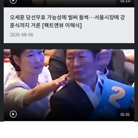
01:10
오세훈 당선무효 가능성에 벌써 들썩…서울시장에 강
훈식까지 거론 [팩트앤뷰 이해식]
2026-08-06
01:01
"경박하다"…정청래·이지은 볼콕 논란 일갈 [팩트앤