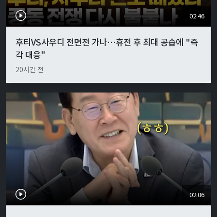
02:46
후티VS사우디 전면전 가나…휴전 후 최대 공습에 "즉
각 대응"
20시간 전
02:06