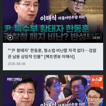
10:36
"'尹 황태자' 한동훈, 형소법 비난할 자격 없다…검찰
권 남용 상징적 인물" [팩트앤뷰 이해식]
2026-08-06