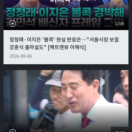
12:05
정청래·이지은 '볼콕' 현실 반응은…"서울시장 보궐
강훈식 출마설도" [팩트앤뷰 이해식]
2026-08-06