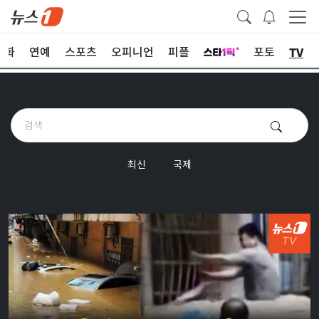
TV
문화
연예
스포츠
오피니언
피플
포토
최신
국제