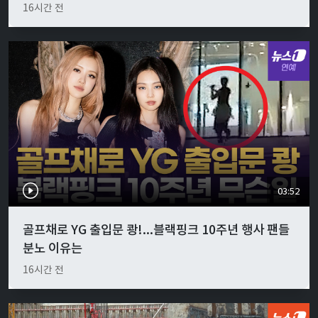
16시간 전
03:52
골프채로 YG 출입문 쾅!...블랙핑크 10주년 행사 팬들
분노 이유는
16시간 전