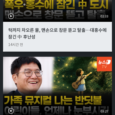
02:33
턱까지 차오른 물, 맨손으로 창문 뜯고 탈출…대홍수에
잠긴 中 후난성
14시간 전
03:27