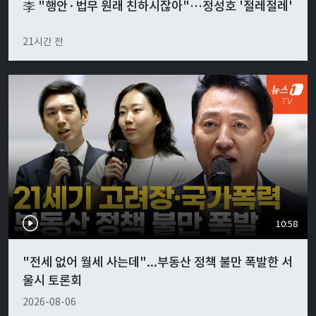
李 "행안·법무 원래 친하시잖아"…정성호 '절레절레'
21시간 전
10:58
"전세 없어 월세 사는데"...부동산 정책 불만 폭발한 서
울시 토론회
2026-08-06