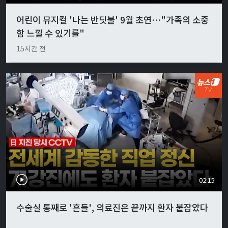
어린이 뮤지컬 '나는 반딧불' 9월 초연…"가족의 소중
함 느낄 수 있기를"
15시간 전
02:15
수술실 통째로 '흔들', 의료진은 끝까지 환자 붙잡았다