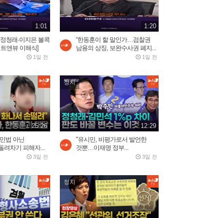
러시아 우주군 총 사령관...
2026.08.02
3:05
1:01
1:20
…정청래·이지은 볼콕
“한동훈이 할 말인가…검찰권
김선태, 리센느 원이 '무섭노'
팩트앤뷰 이해식]
남용의 상징, 보완수사권 폐지...
재소환했다가 역풍 제대로...
1일 전
1일 전
2026.07.30
2:16
정치
푸틴 별장 코앞 휴양지에 드
론 쾅!…러 국민들 공포
3일 전
3:03
25:26
12:29
용민법 아닌
"유시민, 비평가로서 발언한
려차기 피해자...
것뿐…이재명 정부...
바다로 풍덩 철조망 뚫고...수
3일 전
3일 전
천 명 모로코인 탈출 현장
2026.07.31
2:59
정치
美, 이란에 '2주 대공습' 카드
만지작…"미사일 역량...