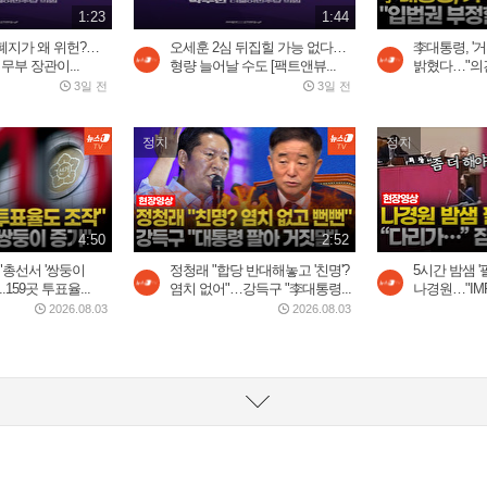
1:23
1:44
폐지가 왜 위헌?…
오세훈 2심 뒤집힐 가능 없다…
李대통령, '거
무부 장관이...
형량 늘어날 수도 [팩트앤뷰...
밝혔다…"의견
3일 전
3일 전
정치
정치
4:50
2:52
"총선서 '쌍둥이
정청래 "합당 반대해놓고 '친명'?
5시간 밤샘 '
.159곳 투표율...
염치 없어"…강득구 "李대통령...
나경원…"IMF
2026.08.03
2026.08.03