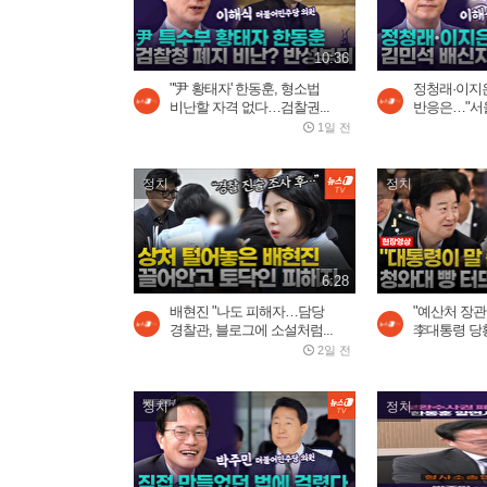
10:36
"'尹 황태자' 한동훈, 형소법
정청래·이지은
비난할 자격 없다…검찰권...
반응은…"서울
1일 전
정치
정치
6:28
배현진 "나도 피해자…담당
"예산처 장관
경찰관, 블로그에 소설처럼...
李대통령 당황
2일 전
정치
정치