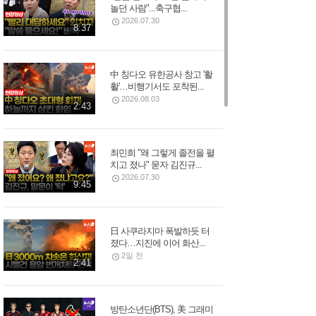
놀던 사람"...축구협...
2026.07.30
8:37
中 칭다오 유한공사 창고 '활
활'…비행기서도 포착된...
2026.08.03
2:43
최민희 "왜 그렇게 졸전을 펼
치고 졌나" 묻자 김진규...
2026.07.30
9:45
日 사쿠라지마 폭발하듯 터
졌다…지진에 이어 화산...
2일 전
2:41
방탄소년단(BTS), 美 그래미