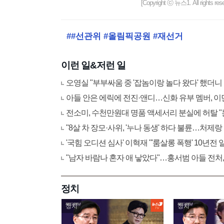
[Copyright ⓒ 뉴스1. All righ
##선관위 #올림픽공원 #재선거
이런 일&저런 일
오영실 "부부싸움 중 '잡놈이랑 놀다 왔다' 했더니
아들 안은 에릭에 전진·앤디…신화 유부 멤버, 이
전소미, 수천만원대 명품 액세서리 분실에 허탈 
"8살 차 장모·사위, '누나 동생' 하다 불륜…처제랑
'국힘 오디션 심사' 이혁재 "'룸살롱 폭행' 10년전
"남자 바람나 혼자 애 낳았다"…홍서범 아들 전처,
정치
정치
정치