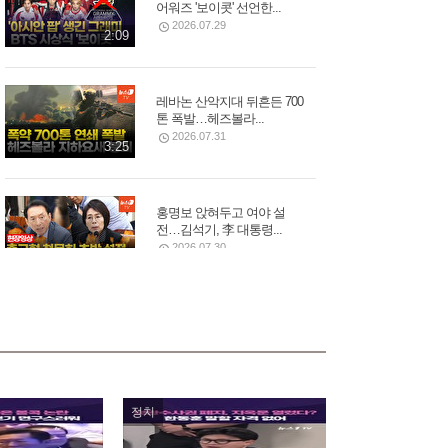
어워즈 '보이콧' 선언한...
2026.07.29
2:09
레바논 산악지대 뒤흔든 700
톤 폭발…헤즈볼라...
2026.07.31
3:25
홍명보 앉혀두고 여야 설
전…김석기, 李 대통령...
2026.07.30
3:31
12개 대형산불 동시 발생…
美 워싱턴, 집 버리고 탈출...
2026.08.02
2:43
정치
모스크바 중심부 폭탄 폭발,