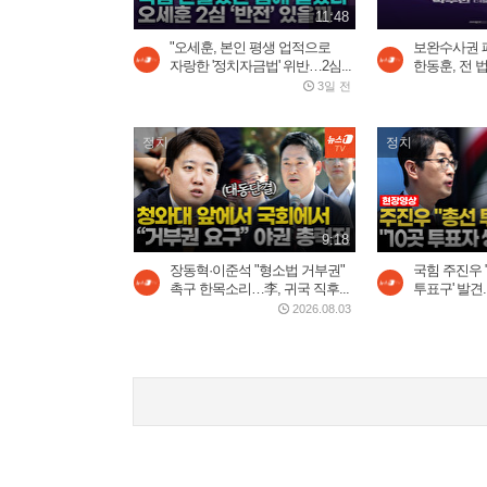
11:48
"오세훈, 본인 평생 업적으로
보완수사권 
자랑한 '정치자금법' 위반…2심...
한동훈, 전 법
3일 전
정치
정치
9:18
장동혁·이준석 "형소법 거부권"
국힘 주진우 
촉구 한목소리…李, 귀국 직후...
투표구' 발견..
2026.08.03