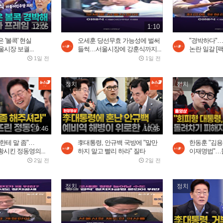
12:05
1:10
 '볼콕' 현실
오세훈 당선무효 가능성에 벌써
"경박하다"
시장 보궐...
들썩…서울시장에 강훈식까지...
논란 일갈 [
1일 전
1일 전
정치
정치
9:46
10:46
한테 말 좀"…
李대통령, 안규백 국방에 "말만
한동훈 "김
시킨 정동영의...
하지 말고 빨리 하라" 질타
이재명법"…돌
2일 전
2일 전
정치
정치