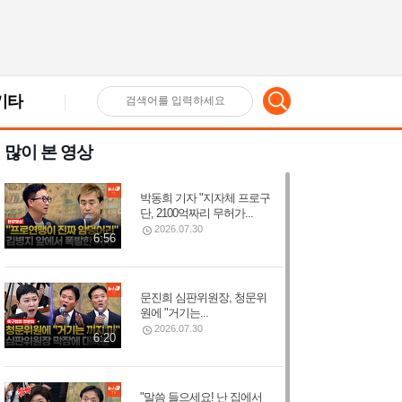
기타
검
많이 본 영상
색
박동희 기자 "지자체 프로구
어
단, 2100억짜리 무허가...
2026.07.30
6:56
입
문진희 심판위원장, 청문위
원에 "거기는...
력
2026.07.30
6:20
"말씀 들으세요! 난 집에서