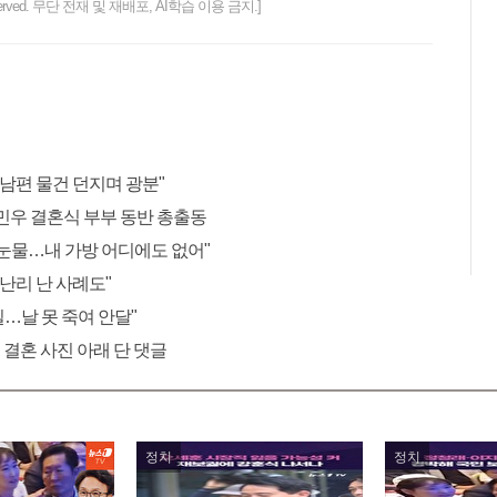
ts reserved. 무단 전재 및 재배포, AI학습 이용 금지.]
 남편 물건 던지며 광분"
민우 결혼식 부부 동반 총출동
"눈물…내 가방 어디에도 없어"
 난리 난 사례도"
 일…날 못 죽여 안달"
 결혼 사진 아래 단 댓글
정치
정치