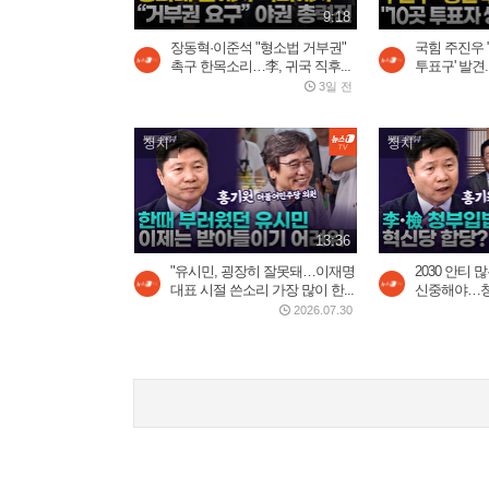
9:18
장동혁·이준석 "형소법 거부권"
국힘 주진우 
촉구 한목소리…李, 귀국 직후...
투표구' 발견..
3일 전
정치
정치
13:36
"유시민, 굉장히 잘못돼…이재명
2030 안티
대표 시절 쓴소리 가장 많이 한...
신중해야…청부
2026.07.30