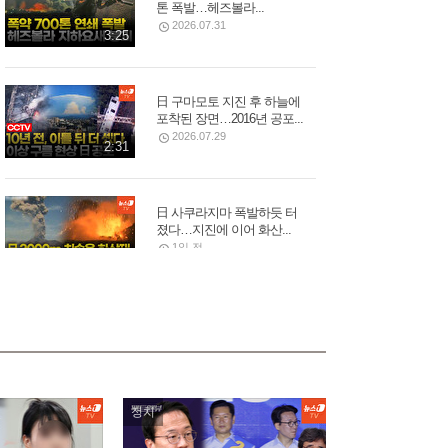
톤 폭발…헤즈볼라...
2026.07.31
3:25
日 구마모토 지진 후 하늘에
포착된 장면…2016년 공포...
2026.07.29
2:31
日 사쿠라지마 폭발하듯 터
졌다…지진에 이어 화산...
1일 전
2:41
홍명보 앉혀두고 여야 설
전…김석기, 李 대통령...
2026.07.30
3:31
정치
12개 대형산불 동시 발생…