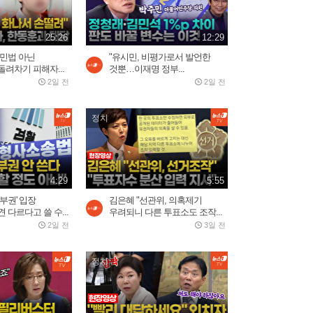
美 워싱턴, 집 버리고 탈출...
2026.08.02
2:43
25:26
12:29
용민법 아닌
"유시민, 비평가로서 발언한
모스크바 중심부 폭탄 폭발,
려차기 피해자...
것뿐…이재명 정부...
러시아 우주군 총 사령관...
2일 전
2일 전
2026.08.02
3:05
정치
김선태, 리센느 원이 '무섭노'
재소환했다가 역풍 제대로...
2026.07.30
2:16
4:29
5:55
부권' 입장
김은혜 "선관위, 의혹제기
 다르다고 쓸 수...
우려되니 다른 투표소도 조작...
푸틴 별장 코앞 휴양지에 드
2일 전
3일 전
론 쾅!…러 국민들 공포
2일 전
3:03
정치
바다로 풍덩 철조망 뚫고...수
천 명 모로코인 탈출 현장