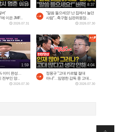
15:23
8:37
2026.07.31
2:59
필버'
"말씀 들으세요! 난 집에서 놀던
에 이은 JMF...
사람"...축구협 심판위원장...
2026.07.31
2026.07.30
美, 이란에 '2주 대공습' 카드
만지작…"미사일 역량...
2026.07.30
정치
2:20
5시간 밤샘 '필버' 나경
1:59
4:04
원…"IMF에 이은 JMF...
2026.07.31
% 이미 완성…
정몽규 "고대 카르텔 절대
15:23
전부인 양...
아냐"…임명한 감독 중 고대...
2026.07.30
2026.07.30
트럼프 “이란 두들겨 팰 것”…
사우디, 이라크·후티...
2026.07.30
3:34
배현진 "마지막으로 사과 기
회 준다"…홍명보...