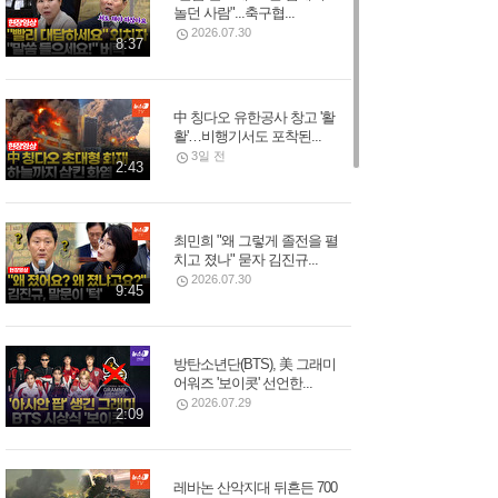
놀던 사람"...축구협...
2026.07.30
8:37
中 칭다오 유한공사 창고 '활
활'…비행기서도 포착된...
3일 전
2:43
최민희 "왜 그렇게 졸전을 펼
치고 졌나" 묻자 김진규...
2026.07.30
9:45
방탄소년단(BTS), 美 그래미
어워즈 '보이콧' 선언한...
2026.07.29
2:09
레바논 산악지대 뒤흔든 700