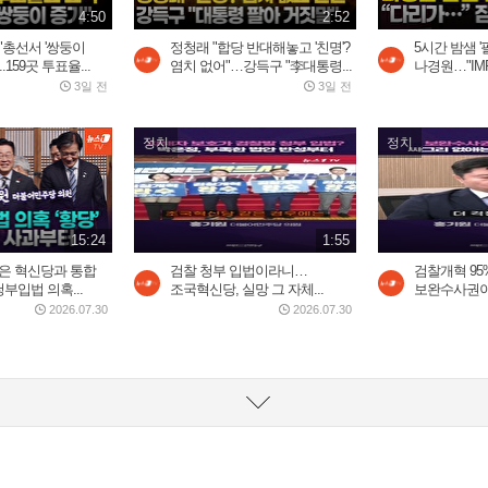
4:50
2:52
"총선서 '쌍둥이
정청래 "합당 반대해놓고 '친명'?
5시간 밤샘 '
.159곳 투표율...
염치 없어"…강득구 "李대통령...
나경원…"IMF
3일 전
3일 전
정치
정치
15:24
1:55
 많은 혁신당과 통합
검찰 청부 입법이라니…
검찰개혁 95
입법 의혹...
조국혁신당, 실망 그 자체...
보완수사권이 
2026.07.30
2026.07.30