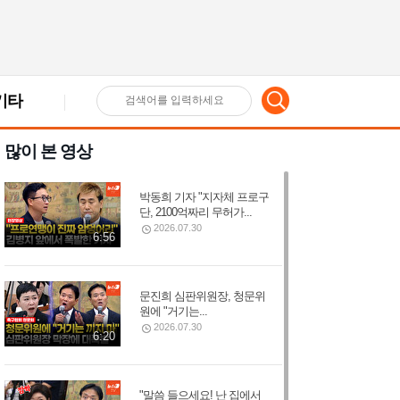
기타
검
많이 본 영상
색
박동희 기자 "지자체 프로구
어
단, 2100억짜리 무허가...
2026.07.30
6:56
입
문진희 심판위원장, 청문위
원에 "거기는...
력
2026.07.30
6:20
"말씀 들으세요! 난 집에서