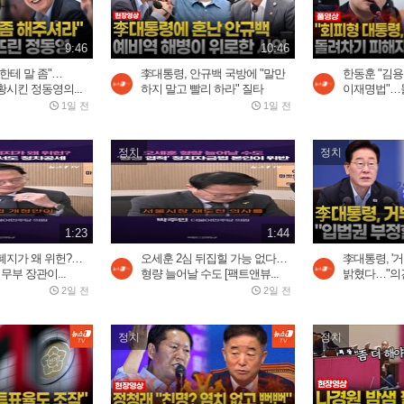
9:46
10:46
한테 말 좀"…
李대통령, 안규백 국방에 "말만
한동훈 "김
시킨 정동영의...
하지 말고 빨리 하라" 질타
이재명법"…돌
1일 전
1일 전
정치
정치
1:23
1:44
폐지가 왜 위헌?…
오세훈 2심 뒤집힐 가능 없다…
李대통령, '거
무부 장관이...
형량 늘어날 수도 [팩트앤뷰...
밝혔다…"의견
2일 전
2일 전
정치
정치