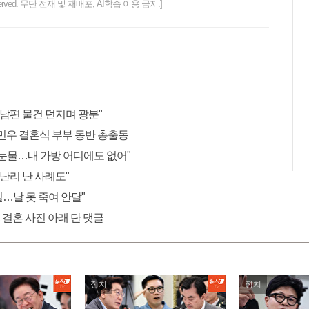
ts reserved. 무단 전재 및 재배포, AI학습 이용 금지.]
 남편 물건 던지며 광분"
민우 결혼식 부부 동반 총출동
"눈물…내 가방 어디에도 없어"
 난리 난 사례도"
 일…날 못 죽여 안달"
 결혼 사진 아래 단 댓글
정치
정치