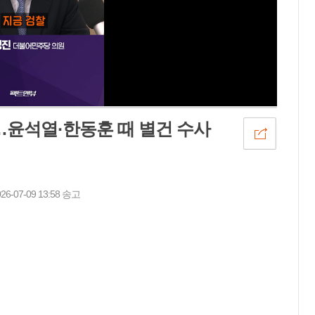
…윤석열·한동훈 때 별건 수사
07-09 13:58 송고