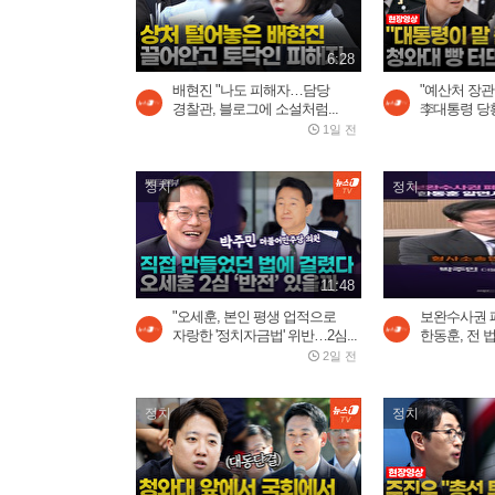
6:28
배현진 "나도 피해자…담당
"예산처 장관
경찰관, 블로그에 소설처럼...
李대통령 당황
1일 전
정치
정치
11:48
"오세훈, 본인 평생 업적으로
보완수사권 
자랑한 '정치자금법' 위반…2심...
한동훈, 전 법
2일 전
정치
정치