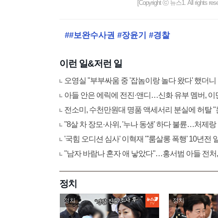
[Copyright ⓒ 뉴스1. All righ
##보완수사권 #장윤기 #경찰
이런 일&저런 일
오영실 "부부싸움 중 '잡놈이랑 놀다 왔다' 했더니
아들 안은 에릭에 전진·앤디…신화 유부 멤버, 이
전소미, 수천만원대 명품 액세서리 분실에 허탈 
"8살 차 장모·사위, '누나 동생' 하다 불륜…처제랑
'국힘 오디션 심사' 이혁재 "'룸살롱 폭행' 10년전
"남자 바람나 혼자 애 낳았다"…홍서범 아들 전처,
정치
정치
정치