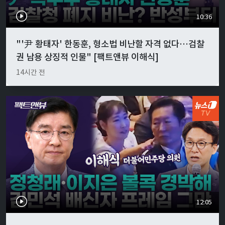
10:36
"'尹 황태자' 한동훈, 형소법 비난할 자격 없다…검찰
권 남용 상징적 인물" [팩트앤뷰 이해식]
14시간 전
12:05