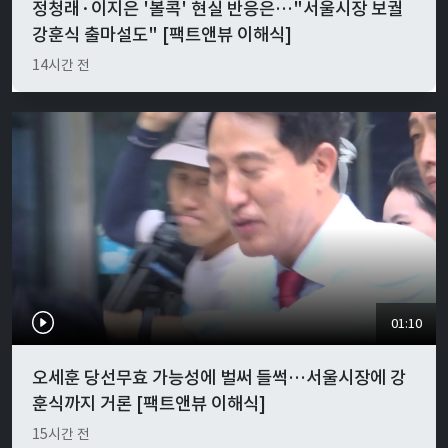
정청래·이지은 '볼콕' 현실 반응은…"서울시장 보궐
강훈식 출마설도" [팩트앤뷰 이해식]
14시간 전
01:10
오세훈 당선무효 가능성에 벌써 들썩…서울시장에 강
훈식까지 거론 [팩트앤뷰 이해식]
15시간 전