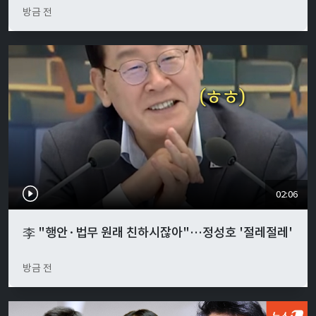
방금 전
02:06
李 "행안·법무 원래 친하시잖아"…정성호 '절레절레'
방금 전