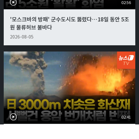
02:56
'모스크바의 방패' 군수도시도 뚫렸다…18일 동안 5조
원 물류허브 불바다
2026-08-05
02:41
日 사쿠라지마 폭발하듯 터졌다…지진에 이어 화산 폭