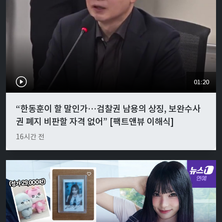
01:20
“한동훈이 할 말인가…검찰권 남용의 상징, 보완수사
권 폐지 비판할 자격 없어” [팩트앤뷰 이해식]
16시간 전