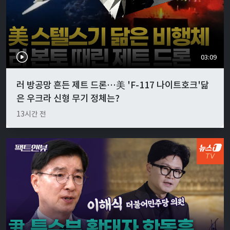
03:09
러 방공망 흔든 제트 드론…美 'F-117 나이트호크'닮
은 우크라 신형 무기 정체는?
13시간 전