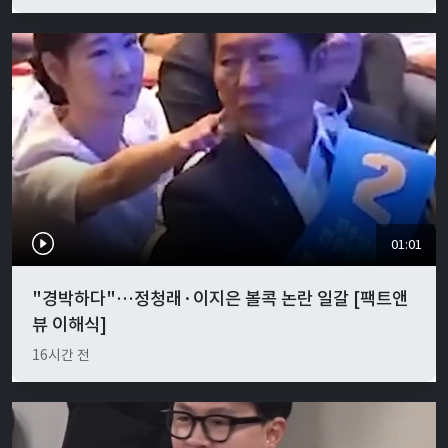
01:01
"경박하다"…정청래·이지은 볼콕 논란 일갈 [팩트앤
뷰 이해식]
16시간 전