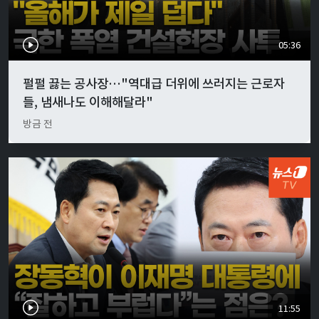
05:36
펄펄 끓는 공사장…"역대급 더위에 쓰러지는 근로자
들, 냄새나도 이해해달라"
방금 전
11:55