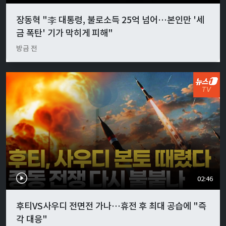
장동혁 "李 대통령, 불로소득 25억 넘어…본인만 '세
금 폭탄' 기가 막히게 피해"
방금 전
02:46
후티VS사우디 전면전 가나…휴전 후 최대 공습에 "즉
각 대응"