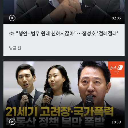
02:06
李 "행안·법무 원래 친하시잖아"…정성호 '절레절레'
방금 전
10:58