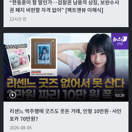
“한동훈이 할 말인가…검찰권 남용의 상징, 보완수사
권 폐지 비판할 자격 없어” [팩트앤뷰 이해식]
12시간 전
02:20
리센느 역주행에 굿즈도 웃돈 거래, 인형 10만원·사인
포카 70만원?
2026-08-05