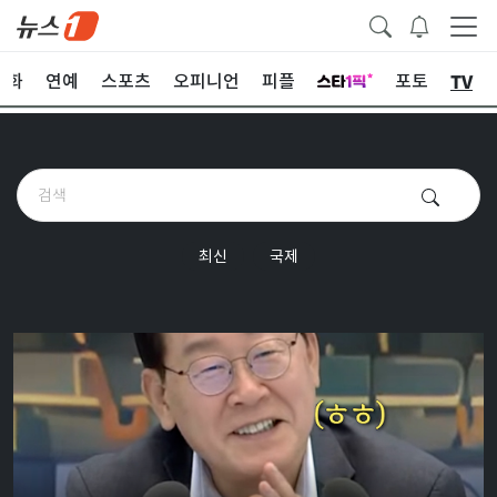
TV
문화
연예
스포츠
오피니언
피플
포토
최신
국제