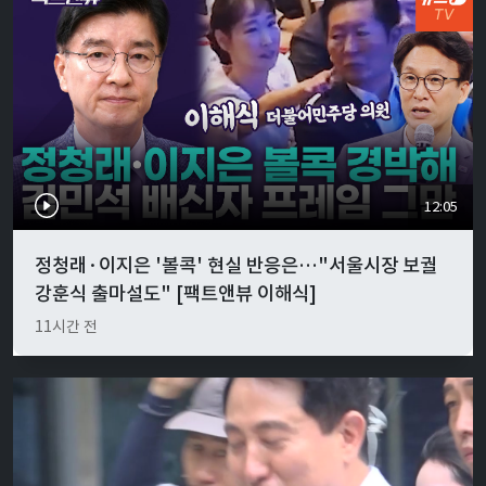
12:05
정청래·이지은 '볼콕' 현실 반응은…"서울시장 보궐
강훈식 출마설도" [팩트앤뷰 이해식]
11시간 전