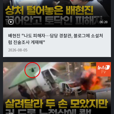
06:28
배현진 "나도 피해자…담당 경찰관, 블로그에 소설처
럼 진술조사 게재해"
2026-08-05