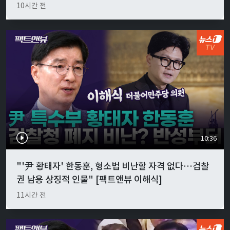
10시간 전
10:36
"'尹 황태자' 한동훈, 형소법 비난할 자격 없다…검찰
권 남용 상징적 인물" [팩트앤뷰 이해식]
11시간 전