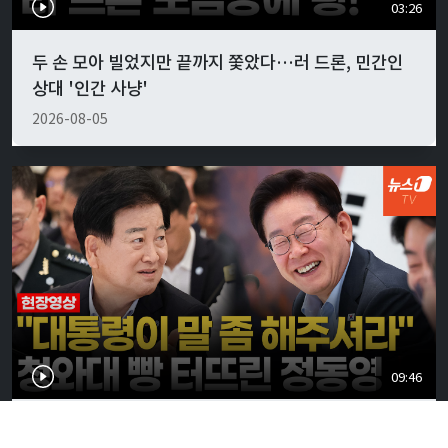
03:26
두 손 모아 빌었지만 끝까지 쫓았다…러 드론, 민간인
상대 '인간 사냥'
2026-08-05
09:46
"예산처 장관한테 말 좀"…李대통령 당황시킨 정동영