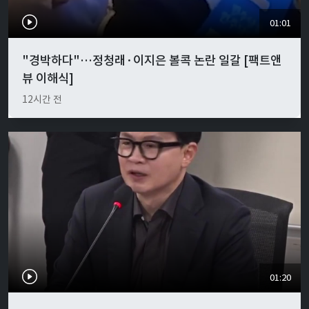
01:01
"경박하다"…정청래·이지은 볼콕 논란 일갈 [팩트앤
뷰 이해식]
12시간 전
01:20