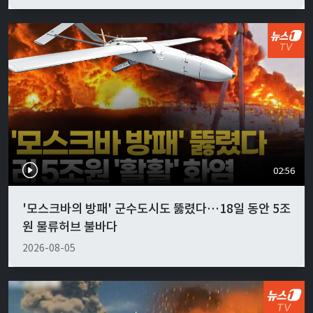
02:56
'모스크바의 방패' 군수도시도 뚫렸다…18일 동안 5조
원 물류허브 불바다
2026-08-05