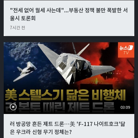
"전세 없어 월세 사는데"...부동산 정책 불만 폭발한 서
울시 토론회
7시간 전
03:09
러 방공망 흔든 제트 드론…美 'F-117 나이트호크'닮
은 우크라 신형 무기 정체는?