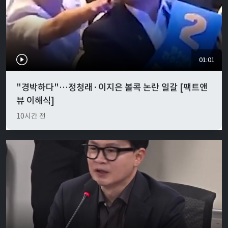
01:01
"경박하다"…정청래·이지은 볼콕 논란 일갈 [팩트앤
뷰 이해식]
10시간 전