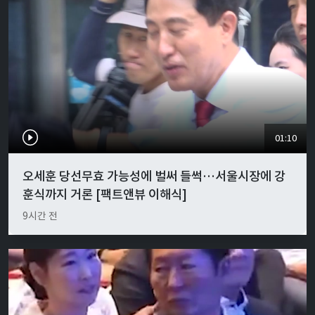
01:10
오세훈 당선무효 가능성에 벌써 들썩…서울시장에 강
훈식까지 거론 [팩트앤뷰 이해식]
9시간 전