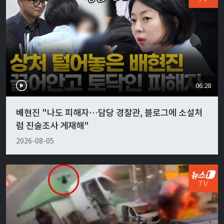
06:28
배현진 "나도 피해자…담당 경찰관, 블로그에 소설처
럼 진술조사 게재해"
2026-08-05