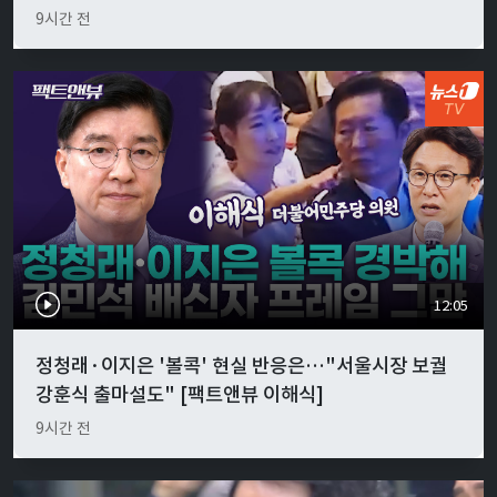
9시간 전
12:05
정청래·이지은 '볼콕' 현실 반응은…"서울시장 보궐
강훈식 출마설도" [팩트앤뷰 이해식]
9시간 전