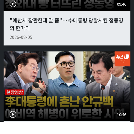
09:46
"예산처 장관한테 말 좀"…李대통령 당황시킨 정동영
의 한마디
2026-08-05
10:46
李대통령, 안규백 국방에 "말만 하지 말고 빨리 하라"