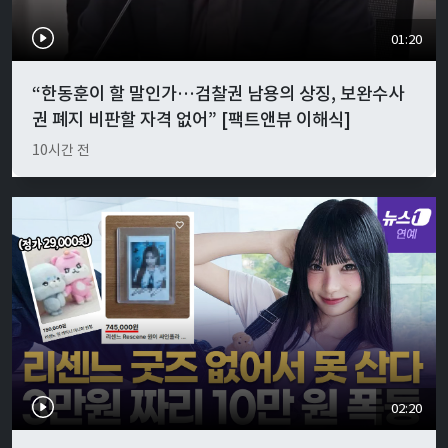
01:20
“한동훈이 할 말인가…검찰권 남용의 상징, 보완수사
권 폐지 비판할 자격 없어” [팩트앤뷰 이해식]
10시간 전
02:20