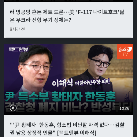
러 방공망 흔든 제트 드론…美 'F-117 나이트호크'닮
은 우크라 신형 무기 정체는?
8시간 전
10:36
"'尹 황태자' 한동훈, 형소법 비난할 자격 없다…검찰
권 남용 상징적 인물" [팩트앤뷰 이해식]