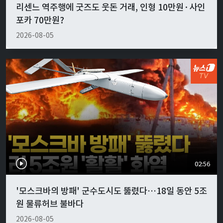
리센느 역주행에 굿즈도 웃돈 거래, 인형 10만원·사인
포카 70만원?
2026-08-05
02:56
'모스크바의 방패' 군수도시도 뚫렸다…18일 동안 5조
원 물류허브 불바다
2026-08-05