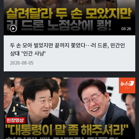
03:26
두 손 모아 빌었지만 끝까지 쫓았다…러 드론, 민간인
상대 '인간 사냥'
2026-08-05