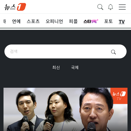
TV
문화
연예
스포츠
오피니언
피플
포토
최신
국제