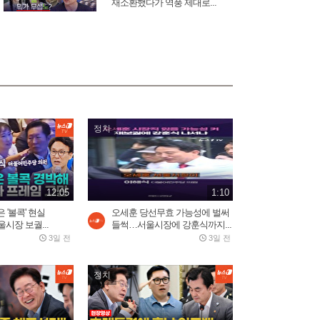
재소환했다가 역풍 제대로...
2026.07.30
2:16
모스크바 중심부 폭탄 폭발,
러시아 우주군 총 사령관...
2026.08.02
3:05
정치
푸틴 별장 코앞 휴양지에 드
론 쾅!…러 국민들 공포
2026.08.04
3:03
12:05
1:10
 '볼콕' 현실
오세훈 당선무효 가능성에 벌써
시장 보궐...
들썩…서울시장에 강훈식까지...
바다로 풍덩 철조망 뚫고...수
3일 전
3일 전
천 명 모로코인 탈출 현장
2026.07.31
2:59
정치
턱까지 차오른 물, 맨손으로
창문 뜯고 탈출…대홍수에...