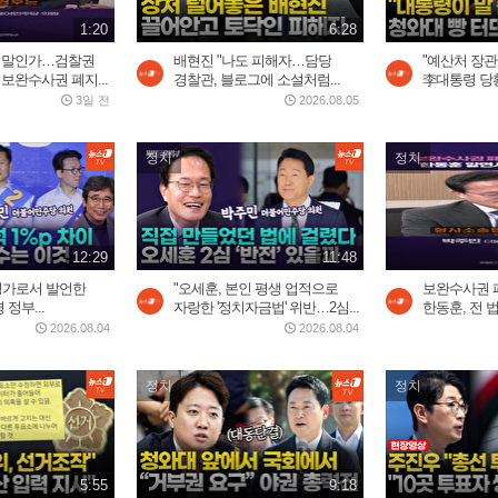
1:20
6:28
할 말인가…검찰권
배현진 "나도 피해자…담당
"예산처 장관
 보완수사권 폐지...
경찰관, 블로그에 소설처럼...
李대통령 당황
3일 전
2026.08.05
정치
정치
12:29
11:48
평가로서 발언한
"오세훈, 본인 평생 업적으로
보완수사권 
정부...
자랑한 '정치자금법' 위반…2심...
한동훈, 전 법
2026.08.04
2026.08.04
정치
정치
5:55
9:18