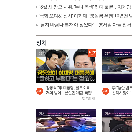
"8살 차 장모·사위, '누나 동생' 하다 불륜…처제랑
'국힘 오디션 심사' 이혁재 "'룸살롱 폭행' 10년전
"남자 바람나 혼자 애 낳았다"…홍서범 아들 전처,
정치
정치
정치
11:55
장동혁 "李 대통령, 불로소득
李 "행안·법
25억 넘어…본인만 '세금 폭탄'...
친하시잖아"…
2일 전
정치
정치