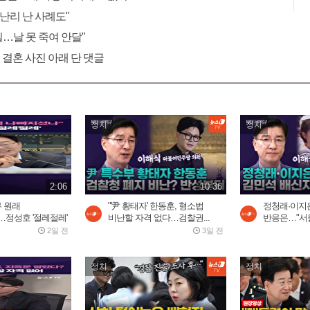
 난리 난 사례도"
 일…날 못 죽여 안달"
 결혼 사진 아래 단 댓글
정치
정치
2:06
10:36
무 원래
"'尹 황태자' 한동훈, 형소법
정청래·이지은
정성호 '절레절레'
비난할 자격 없다…검찰권...
반응은…"서울
2일 전
3일 전
정치
정치