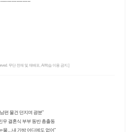
--------------------
ts reserved. 무단 전재 및 재배포, AI학습 이용 금지.]
 남편 물건 던지며 광분"
민우 결혼식 부부 동반 총출동
"눈물…내 가방 어디에도 없어"