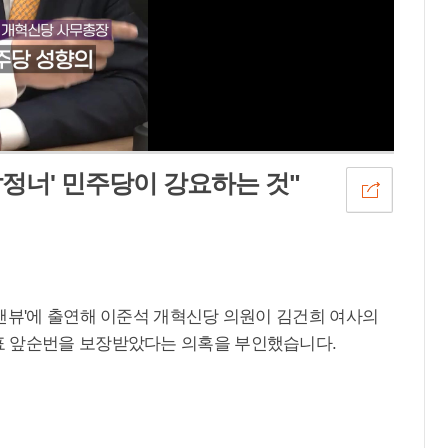
답정너' 민주당이 강요하는 것"
트앤뷰'에 출연해 이준석 개혁신당 의원이 김건희 여사의
표 앞순번을 보장받았다는 의혹을 부인했습니다.