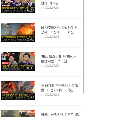
원에 "거기는...
2026.07.30
6:20
日 사쿠라지마 폭발하듯 터
졌다…지진에 이어 화산...
2026.08.05
2:41
"말씀 들으세요! 난 집에서
놀던 사람"...축구협...
2026.07.30
8:37
中 칭다오 유한공사 창고 '활
활'…비행기서도 포착된...
2026.08.03
2:43
레바논 산악지대 뒤흔든 700