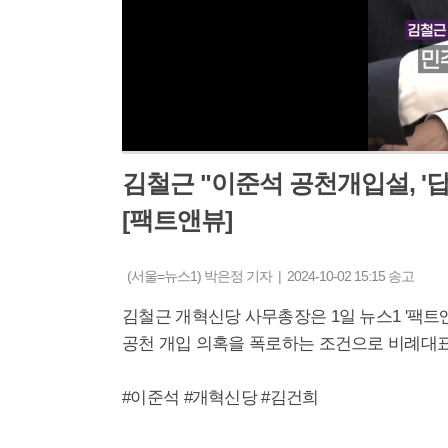
김철근 "이준석 공천개입설, '
[팩트앤뷰]
(서울=뉴스1) 박은정 기자 | 2024-10-02 15:15 송고
김철근 개혁신당 사무총장은 1일 뉴스1 '팩
공천 개입 의혹을 폭로하는 조건으로 비례대
#이준석 #개혁신당 #김건희