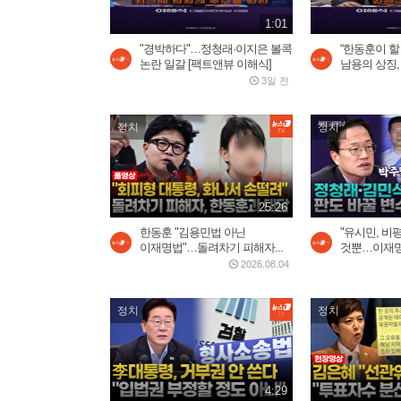
1:01
"경박하다"…정청래·이지은 볼콕
“한동훈이 
논란 일갈 [팩트앤뷰 이해식]
남용의 상징,
3일 전
정치
정치
25:26
한동훈 "김용민법 아닌
"유시민, 비
이재명법"…돌려차기 피해자...
것뿐…이재명 
2026.08.04
정치
정치
4:29