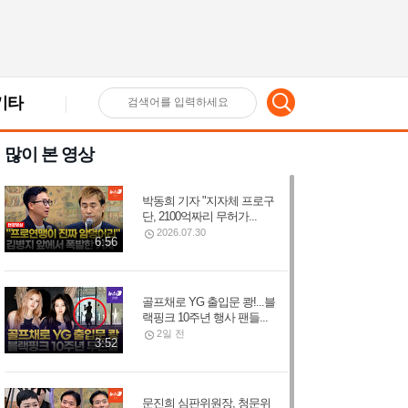
기타
검
많이 본 영상
색
박동희 기자 "지자체 프로구
어
단, 2100억짜리 무허가...
2026.07.30
6:56
입
골프채로 YG 출입문 쾅!...블
랙핑크 10주년 행사 팬들...
력
2일 전
3:52
문진희 심판위원장, 청문위