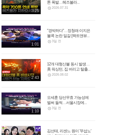
톤 폭발…헤즈볼라...
2026.07.31
3:25
"경박하다"…정청래·이지은
볼콕 논란 일갈 [팩트앤뷰...
3일 전
1:01
12개 대형산불 동시 발생…
美 워싱턴, 집 버리고 탈출...
2026.08.02
2:43
오세훈 당선무효 가능성에
벌써 들썩…서울시장에...
3일 전
1:10
김선태, 리센느 원이 '무섭노'