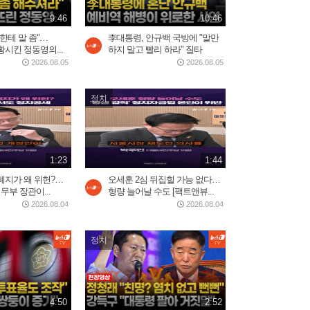
2일 전
9:46
10:46
2:33
한테 말 좀"…
李대통령, 안규백 국방에 "말만
시킨 정동영의...
하지 말고 빨리 하라" 질타
2026.08.05
2026.08.05
중국 현지에서 반응 난리난
장원영 광고
2026.08.03
0:52
정치
제니, 롤라팔루자 무슨 일...
美 혹평에 전 세계 팬들 '난리'
1:23
1:44
2026.08.04
3:20
폐지가 왜 위헌?…
오세훈 2심 뒤집힐 가능 없다…
무부 장관이...
형량 늘어날 수도 [팩트앤뷰...
2026.08.04
2026.08.04
美, 이란에 '2주 대공습' 카드
만지작…"미사일 역량...
정치
2026.07.30
2:20
5시간 밤샘 '필버' 나경
4:50
2:52
원…"IMF에 이은 JMF...