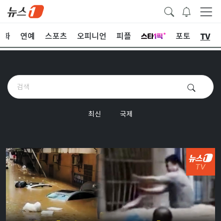
TV
문화
연예
스포츠
오피니언
피플
포토
최신
국제