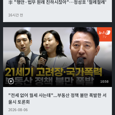
李 "행안·법무 원래 친하시잖아"…정성호 '절레절레'
16시간 전
10:58
"전세 없어 월세 사는데"...부동산 정책 불만 폭발한 서
울시 토론회
2026-08-06