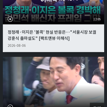
12:05
정청래·이지은 '볼콕' 현실 반응은…"서울시장 보궐
강훈식 출마설도" [팩트앤뷰 이해식]
2026-08-06