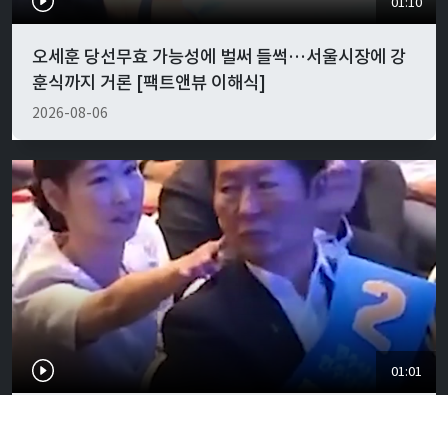
01:10
오세훈 당선무효 가능성에 벌써 들썩…서울시장에 강
훈식까지 거론 [팩트앤뷰 이해식]
2026-08-06
01:01
"경박하다"…정청래·이지은 볼콕 논란 일갈 [팩트앤