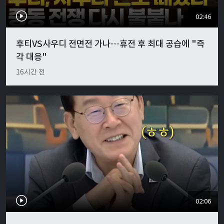
02:46
후티VS사우디 전면전 가나…휴전 후 최대 공습에 "즉
각 대응"
16시간 전
02:06