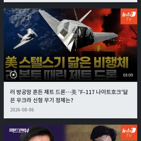
03:09
러 방공망 흔든 제트 드론…美 'F-117 나이트호크'닮
은 우크라 신형 무기 정체는?
2026-08-06