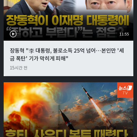
11:55
장동혁 "李 대통령, 불로소득 25억 넘어…본인만 '세
금 폭탄' 기가 막히게 피해"
15시간 전