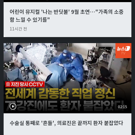
어린이 뮤지컬 '나는 반딧불' 9월 초연…"가족의 소중
함 느낄 수 있기를"
11시간 전
02:15
수술실 통째로 '흔들', 의료진은 끝까지 환자 붙잡았다