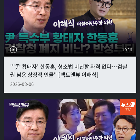
10:36
"'尹 황태자' 한동훈, 형소법 비난할 자격 없다…검찰
권 남용 상징적 인물" [팩트앤뷰 이해식]
2026-08-06