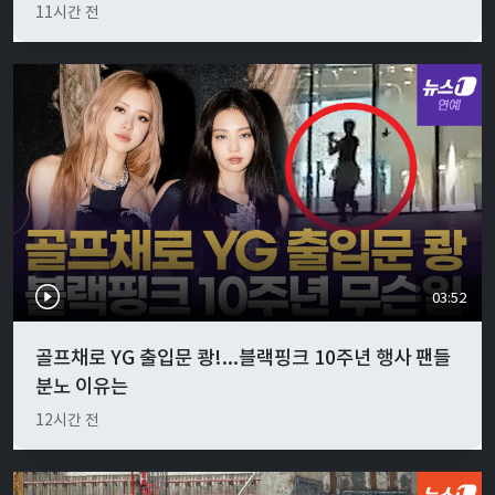
11시간 전
03:52
골프채로 YG 출입문 쾅!...블랙핑크 10주년 행사 팬들
분노 이유는
12시간 전