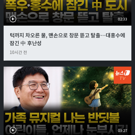
02:33
턱까지 차오른 물, 맨손으로 창문 뜯고 탈출…대홍수에
잠긴 中 후난성
10시간 전
03:27