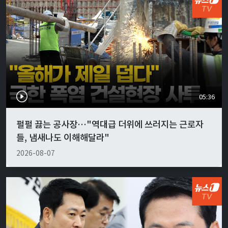
05:36
펄펄 끓는 공사장…"역대급 더위에 쓰러지는 근로자
들, 냄새나도 이해해달라"
2026-08-07