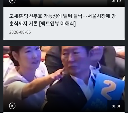
01:10
오세훈 당선무효 가능성에 벌써 들썩…서울시장에 강
훈식까지 거론 [팩트앤뷰 이해식]
2026-08-06
01:01
"경박하다"…정청래·이지은 볼콕 논란 일갈 [팩트앤