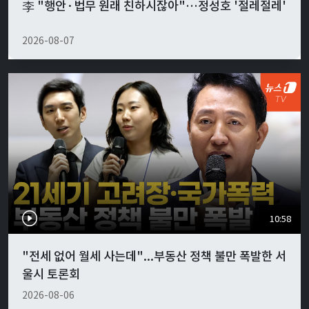
李 "행안·법무 원래 친하시잖아"…정성호 '절레절레'
2026-08-07
10:58
"전세 없어 월세 사는데"...부동산 정책 불만 폭발한 서
울시 토론회
2026-08-06