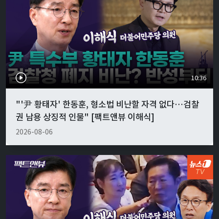
10:36
"'尹 황태자' 한동훈, 형소법 비난할 자격 없다…검찰
권 남용 상징적 인물" [팩트앤뷰 이해식]
2026-08-06