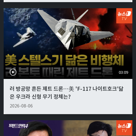
03:09
러 방공망 흔든 제트 드론…美 'F-117 나이트호크'닮
은 우크라 신형 무기 정체는?
2026-08-06