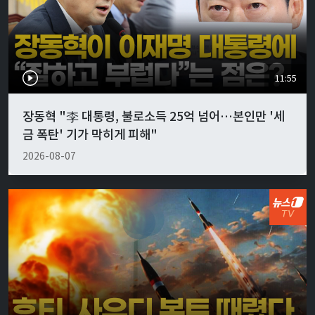
11:55
장동혁 "李 대통령, 불로소득 25억 넘어…본인만 '세
금 폭탄' 기가 막히게 피해"
2026-08-07