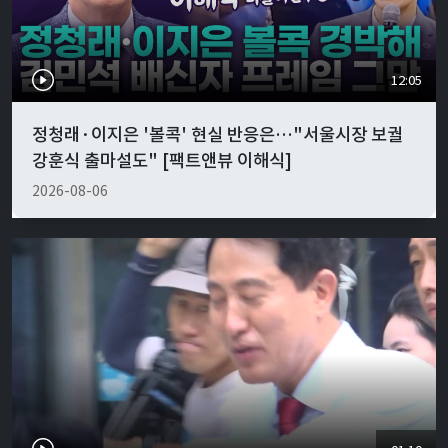
12:05
정청래·이지은 '볼콕' 현실 반응은…"서울시장 보궐
강훈식 출마설도" [팩트앤뷰 이해식]
2026-08-06