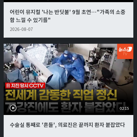
어린이 뮤지컬 '나는 반딧불' 9월 초연…"가족의 소중
함 느낄 수 있기를"
2026-08-07
02:15
수술실 통째로 '흔들', 의료진은 끝까지 환자 붙잡았다