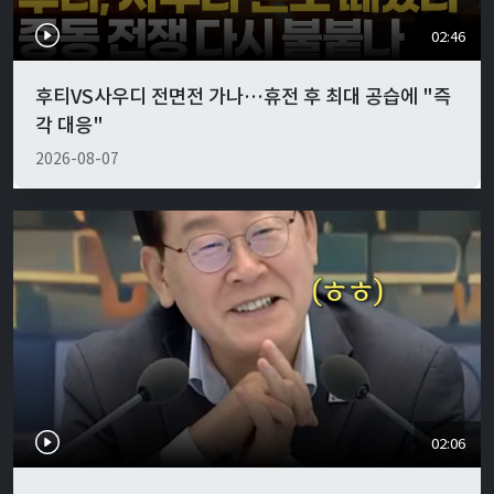
02:46
후티VS사우디 전면전 가나…휴전 후 최대 공습에 "즉
각 대응"
2026-08-07
02:06