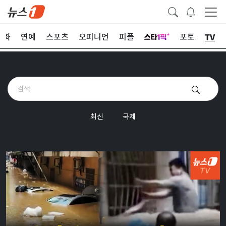
TV
문화
연예
스포츠
오피니언
피플
포토
최신
국제