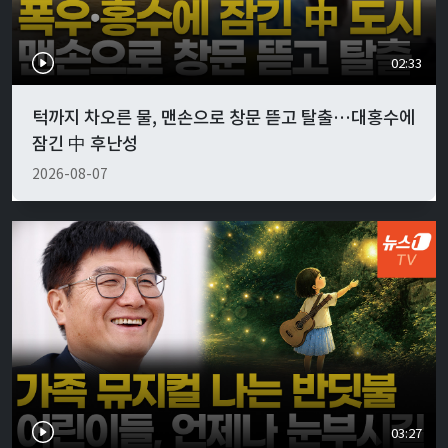
02:33
턱까지 차오른 물, 맨손으로 창문 뜯고 탈출…대홍수에
잠긴 中 후난성
2026-08-07
03:27